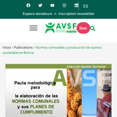
ES
EN
Espace donateurs
Inscription newsletter
Donar
Inicio
›
Publications
›
Normas comunales y producción de quinoa
sostenible en Bolivia