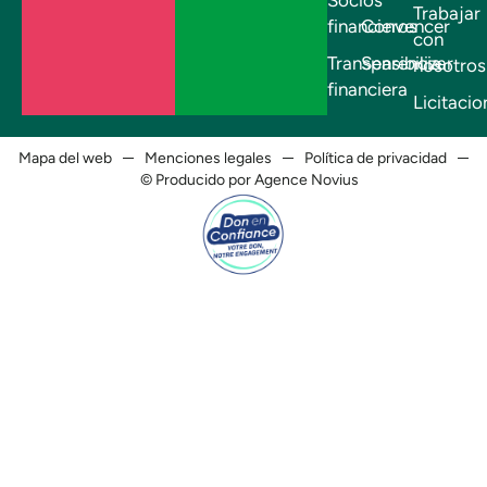
Trabajar
financieros
Convencer
con
Transparencia
Sensibilizar
nosotros
financiera
Licitacio
Mapa del web
Menciones legales
Política de privacidad
© Producido por Agence Novius