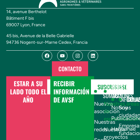
14, avenue Berthelot
Bâtiment F bis
69007 Lyon, France
45 bis, Avenue de la Belle Gabrielle
94736 Nogent-sur-Marne Cedex, Francia
CONTACTO
ESTAR A SU
RECIBIR
DONAR
SUSCRIBIRSE
¿QUIÉNES
NUESTRAS
LADO TODO EL
INFORMACIÓN
SOMOS?
ACCIONES
AÑO
DE AVSF
INFÓRMA
COLA
Nuestra
Nuestras áreas
Noticias
Soy
asociación
de
ciudada
Publicacion
especialización
Nuestras
Empresa
Habbanae
redes
Nuestros
fundacio
proyectos
Socios