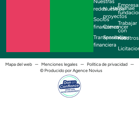
Nuestras
Empresa
Habbanae
redes
Nuestros
fundacio
proyectos
Socios
Trabajar
financieros
Convencer
con
Transparencia
Sensibilizar
nosotros
financiera
Licitacio
Mapa del web
Menciones legales
Política de privacidad
© Producido por Agence Novius