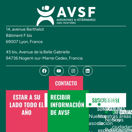
14, avenue Berthelot
Bâtiment F bis
69007 Lyon, France
45 bis, Avenue de la Belle Gabrielle
94736 Nogent-sur-Marne Cedex, Francia
CONTACTO
ESTAR A SU
RECIBIR
DONAR
SUSCRIBIRSE
¿QUIÉNES
NUESTRAS
LADO TODO EL
INFORMACIÓN
SOMOS?
ACCIONES
AÑO
DE AVSF
INFÓRMA
COLA
Nuestra
Nuestras áreas
Noticias
Soy
asociación
de
ciudada
Publicacion
especialización