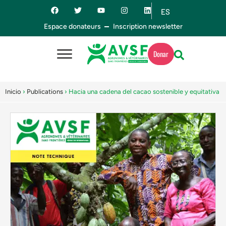
ES
EN
Espace donateurs
Inscription newsletter
Donar
Inicio
›
Publications
›
Hacia una cadena del cacao sostenible y equitativa