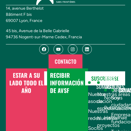
14, avenue Berthelot
Bâtiment F bis
69007 Lyon, France
45 bis, Avenue de la Belle Gabrielle
94736 Nogent-sur-Marne Cedex, Francia
CONTACTO
ESTAR A SU
RECIBIR
DONAR
SUSCRIBIRSE
¿QUIÉNES
NUESTRAS
LADO TODO EL
INFORMACIÓN
SOMOS?
ACCIONES
AÑO
DE AVSF
INFÓRMA
COLA
Nuestra
Nuestras áreas
Noticias
Soy
asociación
de
ciudada
Publicacion
especialización
Nuestras
Empresa
Habbanae
redes
Nuestros
fundacio
proyectos
Socios