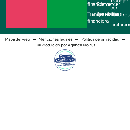
Trabajar
financieros
Convencer
con
Transparencia
Sensibilizar
nosotros
financiera
Licitacio
Mapa del web
Menciones legales
Política de privacidad
© Producido por Agence Novius