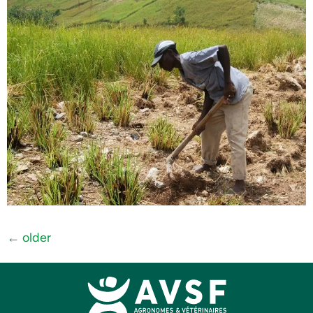
←
older