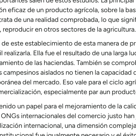
rtantes salen de estos estudios. La principal 
n eficaz de un producto agrícola, sobre la base
trata de una realidad comprobada, lo que signi
reproducir en otros sectores de la agricultura.
a de este establecimiento de esta manera de p
 realizarla. Ella fue el resultado de una larga 
amiento de las haciendas. También se compro
 campesinos aislados no tienen la capacidad de
ránea del mercado. Eso vale para el ciclo agrí
ercialización, especialmente par aun producto
enido un papel para el mejoramiento de la calid
 ONGs internacionales del comercio justo han
lización internacional, una dimensión compleja
titucional fue igualmente necesario y el éxito