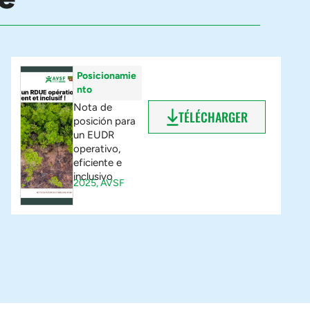
Posicionamie
nto
Nota de
TÉLÉCHARGER
posición para
un EUDR
operativo,
eficiente e
inclusivo
2025,
AVSF