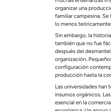
Muchas enseñanzas impo
organizar una producció
familiar campesina. Se 
lo menos teóricamente, 
Sin embargo, la histori
también que no fue fácil
después del desmantel
organización. Pequeños
configuración contempo
producción hasta la com
Las universidades han t
insumos orgánicos. Las
esencial en la comercia
económica. Un apoyo ins