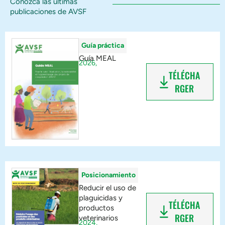
Conozca las últimas
publicaciones de AVSF
Guía práctica
Guía MEAL
2026,
TÉLÉCHA
RGER
Posicionamiento
Reducir el uso de
plaguicidas y
TÉLÉCHA
productos
RGER
veterinarios
2024,