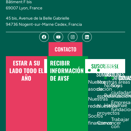
Bâtiment F bis
69007 Lyon, France
45 bis, Avenue de la Belle Gabrielle
94736 Nogent-sur-Marne Cedex, Francia
CONTACTO
ESTAR A SU
RECIBIR
DONAR
SUSCRIBIRSE
¿QUIÉNES
NUESTRAS
LADO TODO EL
INFORMACIÓN
SOMOS?
ACCIONES
AÑO
DE AVSF
INFÓRMA
COLA
Nuestra
Nuestras áreas
Noticias
Soy
asociación
de
ciudada
Publicacion
especialización
Nuestras
Empresa
Habbanae
redes
Nuestros
fundacio
proyectos
Socios
Trabajar
financieros
Convencer
con