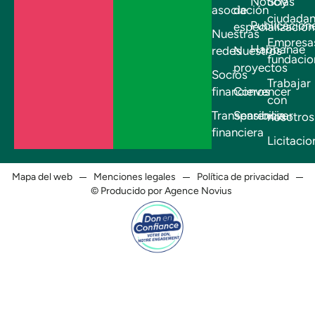
Noticias
Soy
asociación
de
ciudada
Publicacion
especialización
Nuestras
Empresa
Habbanae
redes
Nuestros
fundacio
proyectos
Socios
Trabajar
financieros
Convencer
con
Transparencia
Sensibilizar
nosotros
financiera
Licitacio
Mapa del web
Menciones legales
Política de privacidad
© Producido por Agence Novius