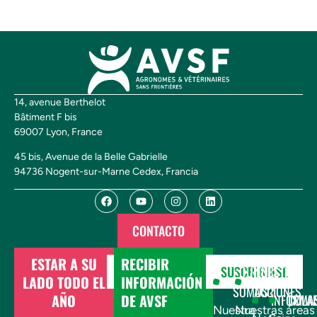
14, avenue Berthelot
Bâtiment F bis
69007 Lyon, France
45 bis, Avenue de la Belle Gabrielle
94736 Nogent-sur-Marne Cedex, Francia
CONTACTO
ESTAR A SU
RECIBIR
DONAR
SUSCRIBIRSE
¿QUIÉNES
NUESTRAS
LADO TODO EL
INFORMACIÓN
SOMOS?
ACCIONES
AÑO
DE AVSF
INFÓRMA
COLA
Nuestra
Nuestras áreas