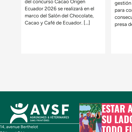
del concurso Cacao Origen
gestión 
Ecuador 2026 se realizará en el
para co
marco del Salón del Chocolate,
consecu
Cacao y Café de Ecuador. […]
presa d
ESTAR 
SU LAD
TODO E
14, avenue Berthelot