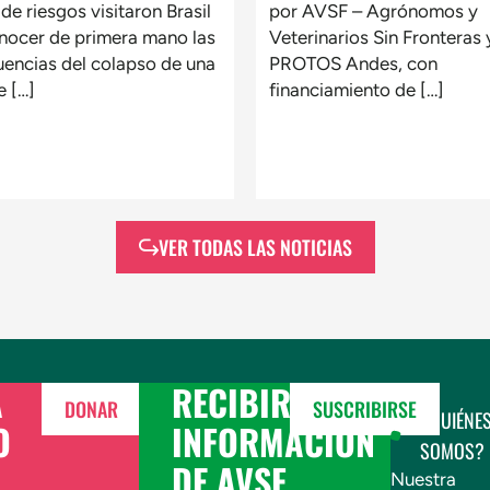
de riesgos visitaron Brasil
por AVSF – Agrónomos y
nocer de primera mano las
Veterinarios Sin Fronteras 
encias del colapso de una
PROTOS Andes, con
e […]
financiamiento de […]
VER TODAS LAS NOTICIAS
A
RECIBIR
DONAR
SUSCRIBIRSE
¿QUIÉNE
O
INFORMACIÓN
SOMOS?
L
DE AVSF
Nuestra