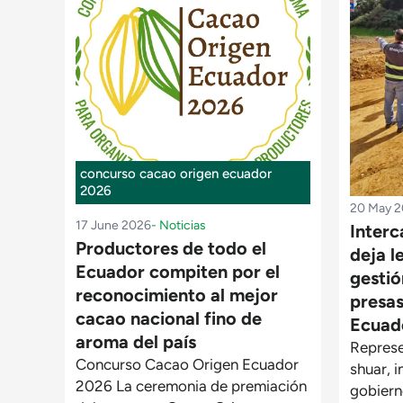
concurso cacao origen ecuador
2026
20 May 
17 June 2026
-
Noticias
Inter
Productores de todo el
deja l
Ecuador compiten por el
gestió
reconocimiento al mejor
presas
cacao nacional fino de
Ecuad
aroma del país
Repres
Concurso Cacao Origen Ecuador
shuar, i
2026 La ceremonia de premiación
gobiern