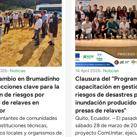
2026
-
Noticias
14 April 2026
-
Noticias
cambio en Brumadinho
Clausura del “Progra
ecciones clave para la
capacitación en gesti
n de riesgos por
riesgos de desastres 
 de relaves en
inundación producido
or
presas de relaves”
entantes de comunidades
Quito, Ecuador. – El pasad
nstituciones técnicas,
sábado 28 de marzo de 20
os locales y organismos de
proyecto ComUnitar, ejec