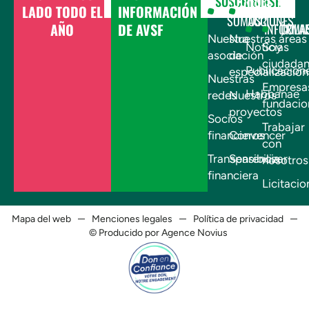
DONAR
SUSCRIBIRSE
¿QUIÉNES
NUESTRAS
LADO TODO EL
INFORMACIÓN
SOMOS?
ACCIONES
AÑO
DE AVSF
INFÓRMA
COLA
Nuestra
Nuestras áreas
Noticias
Soy
asociación
de
ciudada
Publicacion
especialización
Nuestras
Empresa
Habbanae
redes
Nuestros
fundacio
proyectos
Socios
Trabajar
financieros
Convencer
con
Transparencia
Sensibilizar
nosotros
financiera
Licitacio
Mapa del web
Menciones legales
Política de privacidad
© Producido por Agence Novius