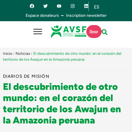
ES
EN
Espace donateurs
Inscription newsletter
Donar
Inicio
›
Noticias
›
El descubrimiento de otro mundo: en el corazón del
territorio de los Awajun en la Amazonia peruana
DIARIOS DE MISIÓN
El descubrimiento de otro
mundo: en el corazón del
territorio de los Awajun en
la Amazonia peruana