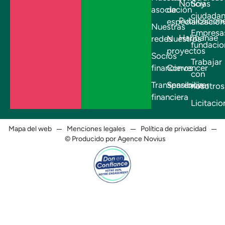
Noticias
Soy
asociación
de
ciudada
Publicacion
especialización
Nuestras
Empresa
Habbanae
redes
Nuestros
fundacio
proyectos
Socios
Trabajar
financieros
Convencer
con
Transparencia
Sensibilizar
nosotros
financiera
Licitacio
Mapa del web
Menciones legales
Política de privacidad
© Producido por Agence Novius