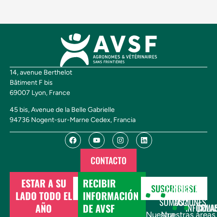
14, avenue Berthelot
Bâtiment F bis
69007 Lyon, France
45 bis, Avenue de la Belle Gabrielle
94736 Nogent-sur-Marne Cedex, Francia
CONTACTO
ESTAR A SU
RECIBIR
DONAR
SUSCRIBIRSE
¿QUIÉNES
NUESTRAS
LADO TODO EL
INFORMACIÓN
SOMOS?
ACCIONES
AÑO
DE AVSF
INFÓRMA
COLA
Nuestra
Nuestras áreas