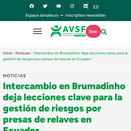
ES
EN
Espace donateurs
Inscription newsletter
Donar
Inicio
›
Noticias
›
Intercambio en Brumadinho deja lecciones clave para la
gestión de riesgos por presas de relaves en Ecuador
NOTICIAS
Intercambio en Brumadinho
deja lecciones clave para la
gestión de riesgos por
presas de relaves en
Ecuador