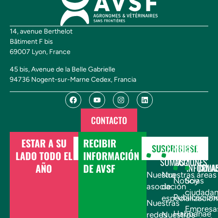
14, avenue Berthelot
Bâtiment F bis
69007 Lyon, France
45 bis, Avenue de la Belle Gabrielle
94736 Nogent-sur-Marne Cedex, Francia
CONTACTO
ESTAR A SU
RECIBIR
DONAR
SUSCRIBIRSE
¿QUIÉNES
NUESTRAS
LADO TODO EL
INFORMACIÓN
SOMOS?
ACCIONES
AÑO
DE AVSF
INFÓRMA
COLA
Nuestra
Nuestras áreas
Noticias
Soy
asociación
de
ciudada
Publicacion
especialización
Nuestras
Empresa
Habbanae
redes
Nuestros