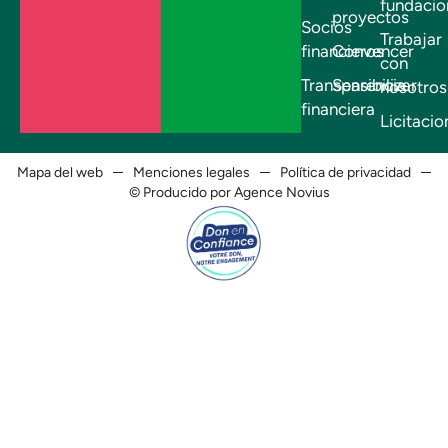
fundacio
proyectos
Socios
Trabajar
financieros
Convencer
con
Transparencia
Sensibilizar
nosotros
financiera
Licitacio
Mapa del web
Menciones legales
Política de privacidad
© Producido por Agence Novius