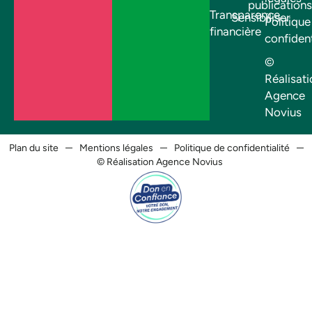
publications
Transparence
Sensibiliser
Politique
financière
confident
©
Réalisati
Agence
Novius
Plan du site
Mentions légales
Politique de confidentialité
© Réalisation Agence Novius