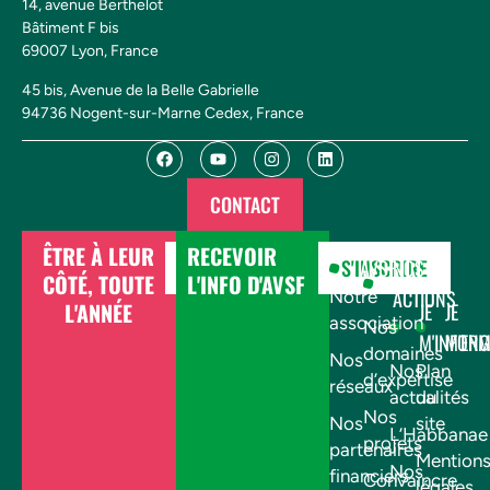
14, avenue Berthelot
Bâtiment F bis
69007 Lyon, France
45 bis, Avenue de la Belle Gabrielle
94736 Nogent-sur-Marne Cedex, France
CONTACT
ÊTRE À LEUR
RECEVOIR
DONNER
S'INSCRIRE
AVSF
NOS
CÔTÉ, TOUTE
L'INFO D'AVSF
ACTIONS
Notre
L'ANNÉE
JE
JE
association
Nos
M'INFOR
M'EN
domaines
Nos
Nos
Plan
d’expertise
réseaux
actualités
du
Nos
Nos
site
L’Habbanae
projets
partenaires
Mention
Nos
financiers
Convaincre
légales