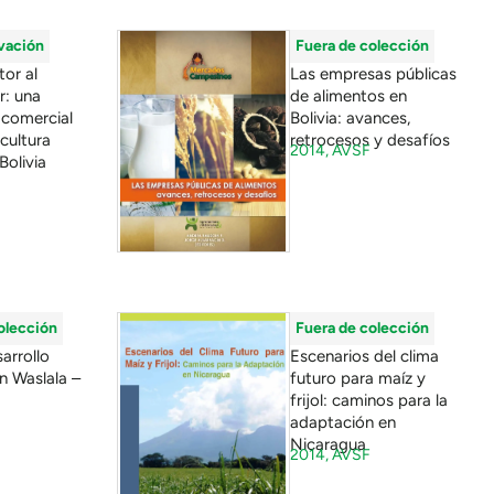
vación
Fuera de colección
or al
Las empresas públicas
: una
de alimentos en
 comercial
Bolivia: avances,
icultura
retrocesos y desafíos
2014,
AVSF
Bolivia
olección
Fuera de colección
arrollo
Escenarios del clima
en Waslala –
futuro para maíz y
frijol: caminos para la
adaptación en
Nicaragua
2014,
AVSF