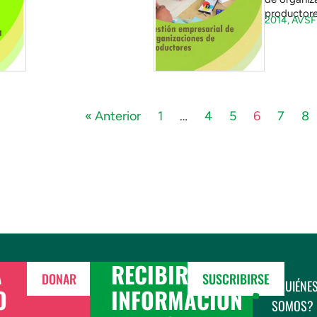
productor
2014,
AVSF
« Anterior
1
…
4
5
6
7
8
A
RECIBIR
DONAR
SUSCRIBIRSE
¿QUIÉNE
O
INFORMACIÓN
SOMOS?