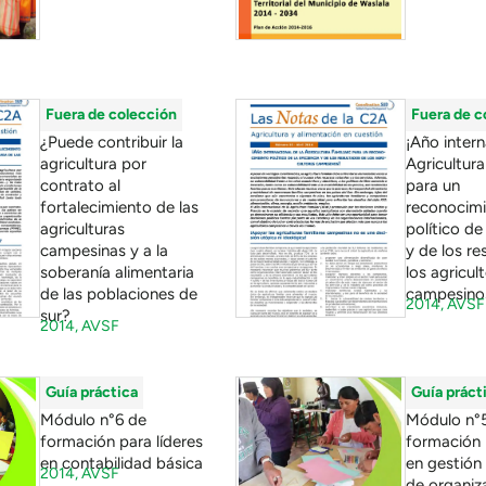
Fuera de colección
Fuera de c
¿Puede contribuir la
¡Año intern
agricultura por
Agricultura
contrato al
para un
fortalecimiento de las
reconocim
agriculturas
político de 
campesinas y a la
y de los re
soberanía alimentaria
los agricul
de las poblaciones de
campesino
2014,
AVSF
sur?
2014,
AVSF
Guía práctica
Guía práct
Módulo n°6 de
Módulo n°
formación para líderes
formación 
en contabilidad básica
en gestión
2014,
AVSF
de organiz