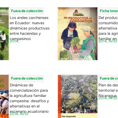
Fuera de colección
Ficha inno
Los andes carchenses
Del product
en Ecuador: nuevas
consumidor
dinámicas productivas
alternativa
entre haciendas y
para la agr
campesinos
familiar en 
2014,
2014,
AVSF
Fuera de colección
Fuera de c
Dinámicas de
Plan de des
comercialización para
territorial 
la agricultura familiar
Nicaragua
2014,
AVSF
campesina: desafíos y
alternativas en el
escenario ecuatoriano
2014,
AVSF