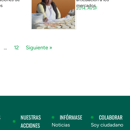
es
mercados
2014,
AVSF
…
12
Siguiente »
S
NUESTRAS
INFÓRMASE
COLABORAR
ACCIONES
Noticias
Soy ciudadano