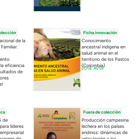
olección
Ficha innovación
acional de la
Conocimiento
 Familiar:
ancestral indigena en
salud animal en el
iento
territorio de los Pastos
la eficiencia
(Colombia)
2014,
AVSF
sultados de
tores
s!
ica
Fuera de colección
5 de
Producción campesina
para líderes
lechera en los países
 empresarial
andinos: dinámicas de
aciones de
articulación a los