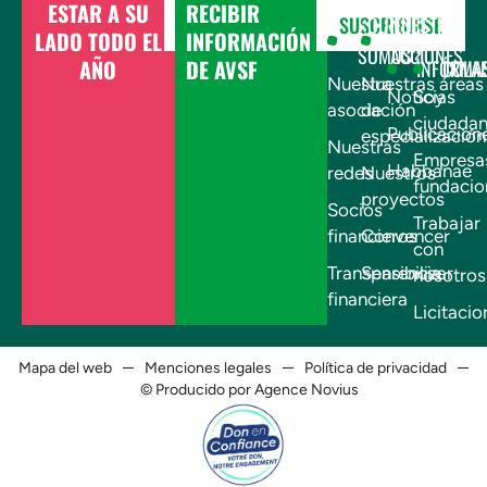
ESTAR A SU
RECIBIR
DONAR
SUSCRIBIRSE
¿QUIÉNES
NUESTRAS
LADO TODO EL
INFORMACIÓN
SOMOS?
ACCIONES
AÑO
DE AVSF
INFÓRMA
COLA
Nuestra
Nuestras áreas
Noticias
Soy
asociación
de
ciudada
Publicacion
especialización
Nuestras
Empresa
Habbanae
redes
Nuestros
fundacio
proyectos
Socios
Trabajar
financieros
Convencer
con
Transparencia
Sensibilizar
nosotros
financiera
Licitacio
Mapa del web
Menciones legales
Política de privacidad
© Producido por Agence Novius