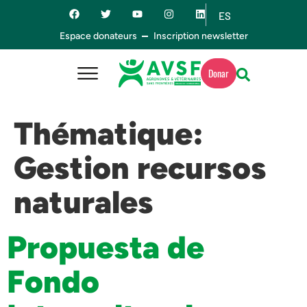
ES
EN
Espace donateurs
Inscription newsletter
Donar
Thématique:
Gestion recursos
naturales
Propuesta de
Fondo