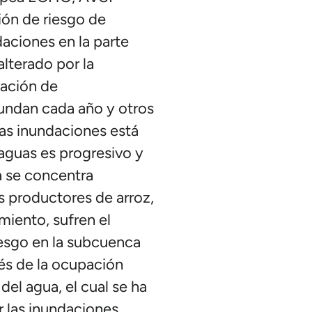
ón de riesgo de
aciones en la parte
alterado por la
cación de
nundan cada año y otros
as inundaciones está
 aguas es progresivo y
a se concentra
os productores de arroz,
miento, sufren el
iesgo en la subcuenca
vés de la ocupación
del agua, el cual se ha
 las inundaciones.