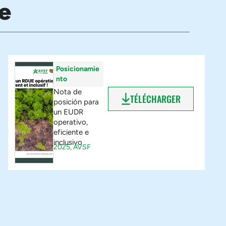
e
Posicionamie
nto
Nota de
TÉLÉCHARGER
posición para
un EUDR
operativo,
eficiente e
inclusivo
2025,
AVSF