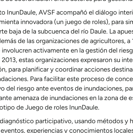
to InunDaule, AVSF acompañó el diálogo interin
mienta innovadora (un juego de roles), para simu
rte baja de la subcuenca del río Daule. La apue
además de las organizaciones de agricultores, a 
e involucren activamente en la gestión del rie
 2013, estas organizaciones expresaron su inter
, para planificar y coordinar acciones destinad
daciones. Para facilitar este proceso de concer
vo del riesgo ante eventos de inundaciones, pa
o ante amenaza de inundaciones en la zona de e
totipo de Juego de roles InunDaule.
e diagnóstico participativo, usando métodos y 
os eventos, experiencias y conocimientos locale