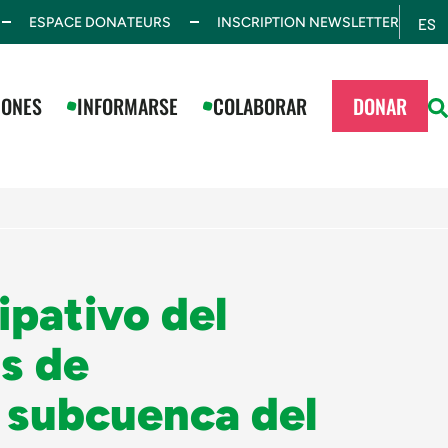
ESPACE DONATEURS
INSCRIPTION NEWSLETTER
ES
EN
IONES
INFORMARSE
COLABORAR
DONAR
ipativo del
s de
a subcuenca del