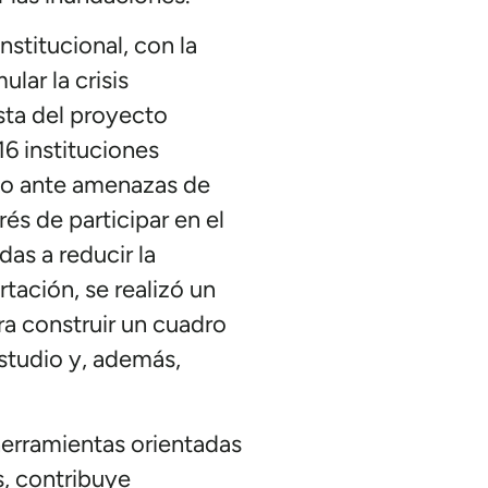
stitucional, con la
lar la crisis
sta del proyecto
16 instituciones
sgo ante amenazas de
és de participar en el
as a reducir la
tación, se realizó un
ra construir un cuadro
studio y, además,
herramientas orientadas
s, contribuye