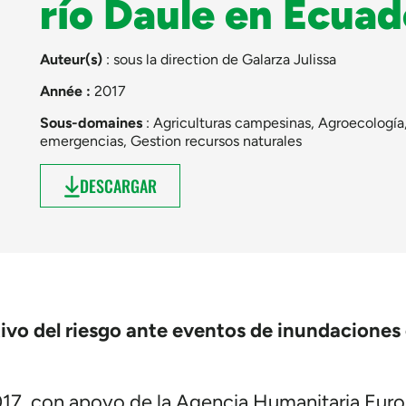
río Daule en Ecuad
Auteur(s)
: sous la direction de
Galarza Julissa
Année :
2017
Sous-domaines
:
Agriculturas campesinas
,
Agroecología
emergencias
,
Gestion recursos naturales
DESCARGAR
tivo del riesgo ante eventos de inundaciones
2017, con apoyo de la Agencia Humanitaria E