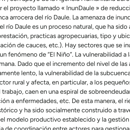
el proyecto llamado « InunDaule » de reducci
ca arrocera del río Daule. La amenaza de inund
l río Daule es un proceso natural, que ha sido 
restación, practicas agropecuarias, tipo y ubi
cación de cauces, etc.). Hay sectores que se i
 fenómeno de “El Niño”. La vulnerabilidad a l
umana. Dado que el incremento del nivel de las
vamente lento, la vulnerabilidad de la subcuenc
ctor rural y afecta, en particular, a los pequeñ
 trabajo, caen en una espiral de sobreendeuda
ción a enfermedades, etc. De esta manera, el r
stórico y ha sido socialmente construido a tra
 del modelo productivo establecido y la gestión 
a de coordinación entre actores para gestionar