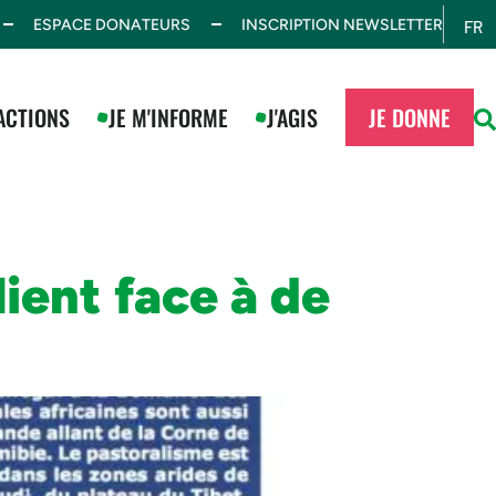
ESPACE DONATEURS
INSCRIPTION NEWSLETTER
FR
ES
ACTIONS
JE M'INFORME
J'AGIS
JE DONNE
ient face à de