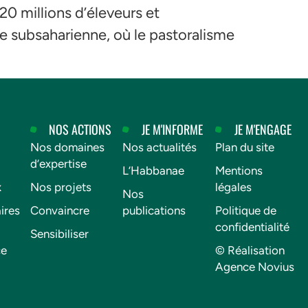
0 millions d’éleveurs et
e subsaharienne, où le pastoralisme
NOS ACTIONS
JE M'INFORME
JE M'ENGAGE
Nos domaines
Nos actualités
Plan du site
d’expertise
L’Habbanae
Mentions
x
Nos projets
légales
Nos
ires
Convaincre
publications
Politique de
confidentialité
Sensibiliser
ce
© Réalisation
Agence Novius