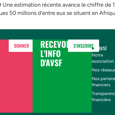
Une estimation récente avance le chiffre de 12
s 50 millions d’entre eux se situent en Afriqu
RECEVOIR
DONNER
S'INSCRIRE
AVSF
L'INFO
Notre
D'AVSF
association
Nos réseau
Nos partena
financiers
Transparen
financière