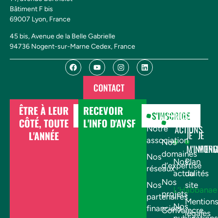
Bâtiment F bis
69007 Lyon, France
45 bis, Avenue de la Belle Gabrielle
94736 Nogent-sur-Marne Cedex, France
CONTACT
ÊTRE À LEUR
RECEVOIR
DONNER
S'INSCRIRE
AVSF
NOS
CÔTÉ, TOUTE
L'INFO D'AVSF
ACTIONS
Notre
L'ANNÉE
JE
JE
association
Nos
M'INFOR
M'EN
domaines
Nos
Nos
Plan
d’expertise
réseaux
actualités
du
Nos
Nos
site
L’Habbanae
projets
partenaires
Mention
Nos
financiers
Convaincre
légales
publications