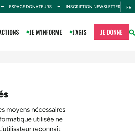
ESPACE DONATEURS
INSCRIPTION NEWSLETTER
FR
ES
ACTIONS
JE M'INFORME
J'AGIS
JE DONNE
és
 des moyens nécessaires
nformatique utilisée ne
’utilisateur reconnaît