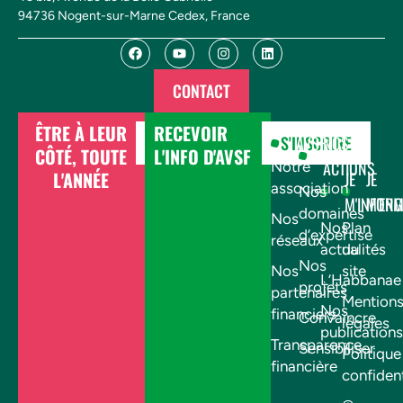
94736 Nogent-sur-Marne Cedex, France
CONTACT
ÊTRE À LEUR
RECEVOIR
DONNER
S'INSCRIRE
AVSF
NOS
CÔTÉ, TOUTE
L'INFO D'AVSF
ACTIONS
Notre
L'ANNÉE
JE
JE
association
Nos
M'INFOR
M'EN
domaines
Nos
Nos
Plan
d’expertise
réseaux
actualités
du
Nos
Nos
site
L’Habbanae
projets
partenaires
Mention
Nos
financiers
Convaincre
légales
publications
Transparence
Sensibiliser
Politique
financière
confident