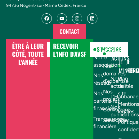
94736 Nogent-sur-Marne Cedex, France
CONTACT
ÊTRE À LEUR
RECEVOIR
DONNER
S'INSCRIRE
AVSF
NOS
CÔTÉ, TOUTE
L'INFO D'AVSF
ACTIONS
Notre
L'ANNÉE
JE
JE
association
Nos
M'INFOR
M'EN
domaines
Nos
Nos
Plan
d’expertise
réseaux
actualités
du
Nos
Nos
site
L’Habbanae
projets
partenaires
Mention
Nos
financiers
Convaincre
légales
publications
Transparence
Sensibiliser
Politique
financière
confident