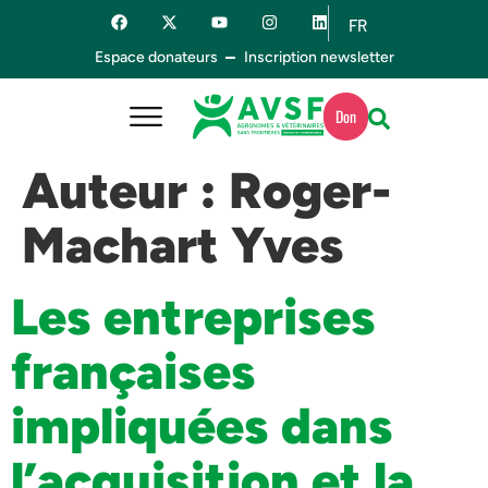
FR
ES
Espace donateurs
Inscription newsletter
Don
Auteur :
Roger-
Machart Yves
Les entreprises
françaises
impliquées dans
l’acquisition et la