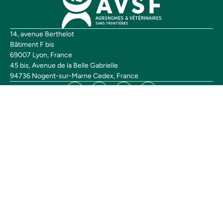
14, avenue Berthelot
Bâtiment F bis
69007 Lyon, France
45 bis, Avenue de la Belle Gabrielle
94736 Nogent-sur-Marne Cedex, France
CONTACT
ÊTRE À LEUR
RECEVOIR
DONNER
S'INSCRIRE
AVSF
NOS
CÔTÉ, TOUTE
L'INFO D'AVSF
ACTIONS
Notre
L'ANNÉE
JE
JE
association
Nos
M'INFOR
M'EN
domaines
Nos
Nos
Plan
d’expertise
réseaux
actualités
du
Nos
Nos
site
L’Habbanae
projets
partenaires