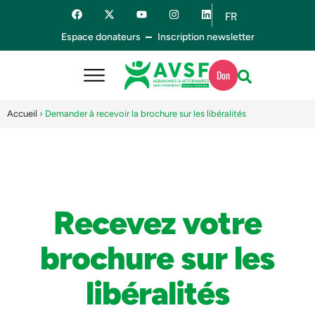
FR
ES
Espace donateurs
Inscription newsletter
Don
Accueil
›
Demander à recevoir la brochure sur les libéralités
Recevez votre
brochure sur les
libéralités