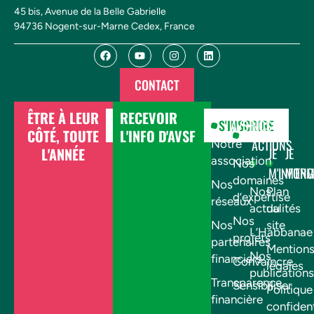
45 bis, Avenue de la Belle Gabrielle
94736 Nogent-sur-Marne Cedex, France
CONTACT
ÊTRE À LEUR
RECEVOIR
DONNER
S'INSCRIRE
AVSF
NOS
CÔTÉ, TOUTE
L'INFO D'AVSF
ACTIONS
Notre
L'ANNÉE
JE
JE
association
Nos
M'INFOR
M'EN
domaines
Nos
Nos
Plan
d’expertise
réseaux
actualités
du
Nos
Nos
site
L’Habbanae
projets
partenaires
Mention
Nos
financiers
Convaincre
légales
publications
Transparence
Sensibiliser
Politique
financière
confident