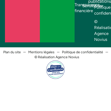
publications
Transparence
Sensibiliser
Politique
financière
confident
©
Réalisati
Agence
Novius
Plan du site
Mentions légales
Politique de confidentialité
© Réalisation Agence Novius