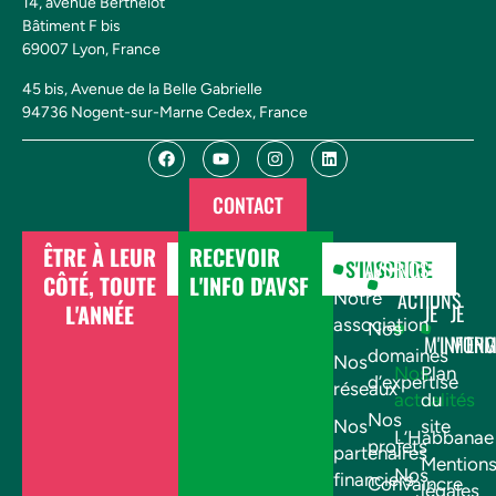
14, avenue Berthelot
Bâtiment F bis
69007 Lyon, France
45 bis, Avenue de la Belle Gabrielle
94736 Nogent-sur-Marne Cedex, France
CONTACT
ÊTRE À LEUR
RECEVOIR
DONNER
S'INSCRIRE
AVSF
NOS
CÔTÉ, TOUTE
L'INFO D'AVSF
ACTIONS
Notre
L'ANNÉE
JE
JE
association
Nos
M'INFOR
M'EN
domaines
Nos
Nos
Plan
d’expertise
réseaux
actualités
du
Nos
Nos
site
L’Habbanae
projets
partenaires
Mention
Nos
financiers
Convaincre
légales