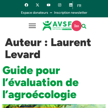
FR
ES
Espace donateurs
Inscription newsletter
Don
Auteur :
Laurent
Levard
Guide pour
l’évaluation de
l’agroécologie