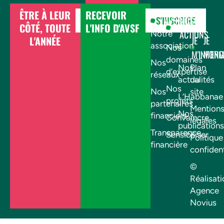
ÊTRE À LEUR
RECEVOIR
DONNER
S'INSCRIRE
AVSF
NOS
CÔTÉ, TOUTE
L'INFO D'AVSF
ACTIONS
Notre
L'ANNÉE
JE
JE
association
Nos
M'INFOR
M'EN
domaines
Nos
Nos
Plan
d’expertise
réseaux
actualités
du
Nos
Nos
site
L’Habbanae
projets
partenaires
Mention
Nos
financiers
Convaincre
légales
publications
Transparence
Sensibiliser
Politique
financière
confident
©
Réalisati
Agence
Novius