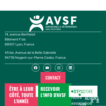
14, avenue Berthelot
Bâtiment F bis
69007 Lyon, France
45 bis, Avenue de la Belle Gabrielle
94736 Nogent-sur-Marne Cedex, France
CONTACT
ÊTRE À LEUR
RECEVOIR
DONNER
S'INSCRIRE
AVSF
NOS
CÔTÉ, TOUTE
L'INFO D'AVSF
ACTIONS
Notre
L'ANNÉE
JE
JE
association
Nos