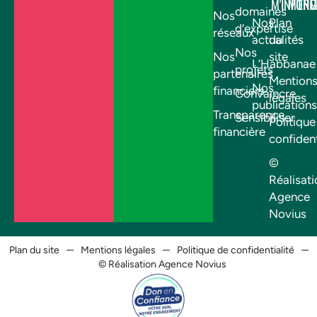
M'INFOR
M'EN
domaines
Nos
Nos
Plan
d’expertise
réseaux
actualités
du
Nos
Nos
site
L’Habbanae
projets
partenaires
Mention
Nos
financiers
Convaincre
légales
publications
Transparence
Sensibiliser
Politique
financière
confident
©
Réalisati
Agence
Novius
Plan du site
Mentions légales
Politique de confidentialité
© Réalisation Agence Novius