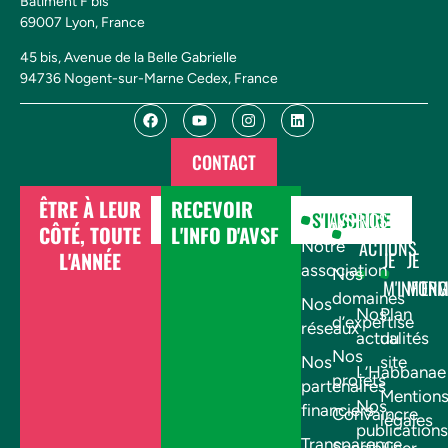
Bâtiment F bis
69007 Lyon, France
45 bis, Avenue de la Belle Gabrielle
94736 Nogent-sur-Marne Cedex, France
CONTACT
ÊTRE À LEUR
RECEVOIR
DONNER
S'INSCRIRE
AVSF
NOS
CÔTÉ, TOUTE
L'INFO D'AVSF
ACTIONS
Notre
L'ANNÉE
JE
JE
association
Nos
M'INFOR
M'EN
domaines
Nos
Nos
Plan
d’expertise
réseaux
actualités
du
Nos
Nos
site
L’Habbanae
projets
partenaires
Mention
Nos
financiers
Convaincre
légales
publications
Transparence