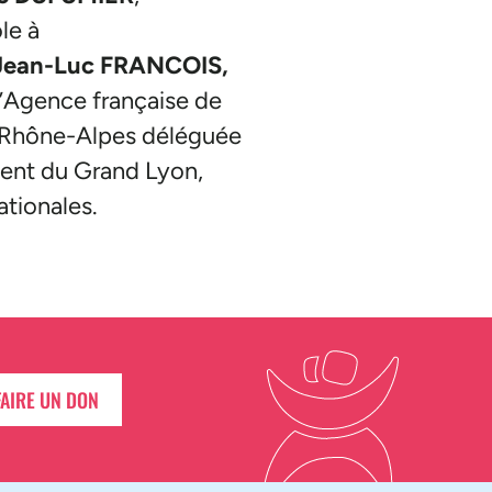
le à
 Jean-Luc FRANCOIS,
 l’Agence française de
n Rhône-Alpes déléguée
dent du Grand Lyon,
ationales.
FAIRE UN DON