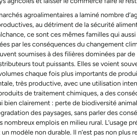
s agricoles et laisser le commerce faire le rest
 marchés agroalimentaires a laminé nombre d’a
oductives, au détriment de la sécurité aliment
chance, ce sont ces mêmes familles qui aussi 
es par les conséquences du changement clima
souvent soumises à des filières dominées par 
stributeurs tout puissants. Elles se voient souv
volumes chaque fois plus importants de produit
ale, très productive, avec une utilisation inte
 produits de traitement chimiques, a des cons
i bien clairement : perte de biodiversité animal
égradation des paysages, sans parler des consé
ès nombreux emplois en milieu rural. L’usage pré
t un modèle non durable. Il n’est pas non plus r