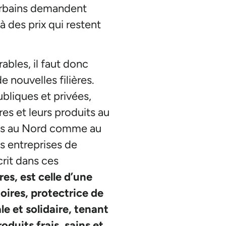
urbains demandent
à des prix qui restent
bles, il faut donc
 nouvelles filières.
bliques et privées,
es et leurs produits au
ntes au Nord comme au
 entreprises de
crit dans ces
es, est celle d’une
oires, protectrice de
e et solidaire, tenant
duits frais, sains et