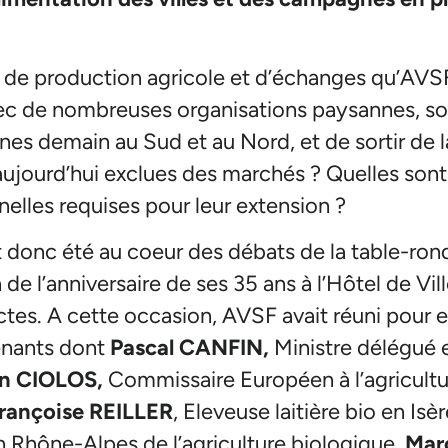
de production agricole et d’échanges qu’AVSF
 avec de nombreuses organisations paysannes, s
nes demain au Sud et au Nord, et de sortir de l
ujourd’hui exclues des marchés ? Quelles sont
nnelles requises pour leur extension ?
 donc été au coeur des débats de la table-ron
 de l’anniversaire de ses 35 ans à l’Hôtel de Vi
es. A cette occasion, AVSF avait réuni pour e
venants dont
Pascal CANFIN,
Ministre délégué 
n CIOLOS,
Commissaire Européen à l’agricultu
rançoise REILLER
, Eleveuse laitière bio en Is
Rhône-Alpes de l’agriculture biologique,
Mar