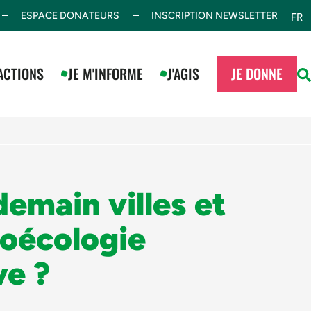
ESPACE DONATEURS
INSCRIPTION NEWSLETTER
FR
ES
ACTIONS
JE M'INFORME
J'AGIS
JE DONNE
emain villes et
oécologie
ve ?