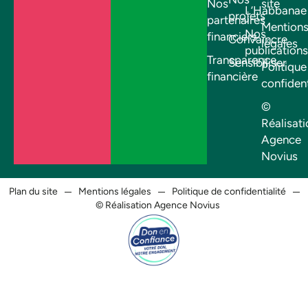
Nos
site
L’Habbanae
projets
partenaires
Mention
Nos
financiers
Convaincre
légales
publications
Transparence
Sensibiliser
Politique
financière
confident
©
Réalisati
Agence
Novius
Plan du site
Mentions légales
Politique de confidentialité
© Réalisation Agence Novius