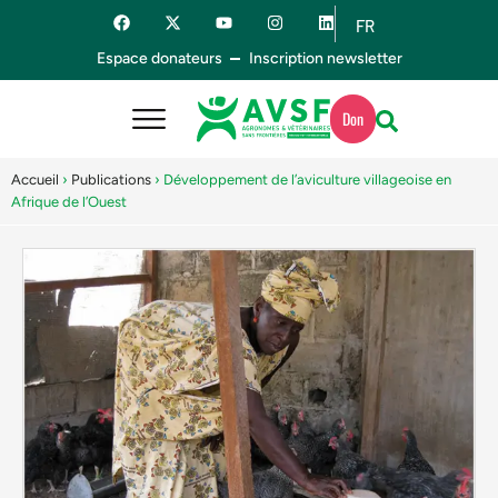
FR
ES
Espace donateurs
Inscription newsletter
Don
Accueil
›
Publications
›
Développement de l’aviculture villageoise en
Afrique de l’Ouest