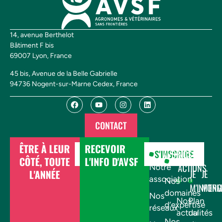
14, avenue Berthelot
Bâtiment F bis
69007 Lyon, France
45 bis, Avenue de la Belle Gabrielle
94736 Nogent-sur-Marne Cedex, France
CONTACT
ÊTRE À LEUR
RECEVOIR
DONNER
S'INSCRIRE
AVSF
NOS
CÔTÉ, TOUTE
L'INFO D'AVSF
ACTIONS
Notre
L'ANNÉE
JE
JE
association
Nos
M'INFOR
M'EN
domaines
Nos
Nos
Plan
d’expertise
réseaux
actualités
du
Nos