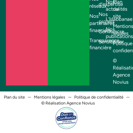
Nos
Plan
d’expertise
réseaux
actualités
du
Nos
Nos
site
L’Habbanae
projets
partenaires
Mention
Nos
financiers
Convaincre
légales
publications
Transparence
Sensibiliser
Politique
financière
confident
©
Réalisati
Agence
Novius
Plan du site
Mentions légales
Politique de confidentialité
© Réalisation Agence Novius