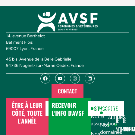
14, avenue Berthelot
Bâtiment F bis
69007 Lyon, France
45 bis, Avenue de la Belle Gabrielle
94736 Nogent-sur-Marne Cedex, France
CONTACT
ÊTRE À LEUR
RECEVOIR
DONNER
S'INSCRIRE
AVSF
NOS
CÔTÉ, TOUTE
L'INFO D'AVSF
ACTIONS
Notre
L'ANNÉE
JE
JE
association
Nos
M'INFOR
M'EN
domaines
Nos