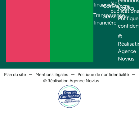
Mention
Nos
financiers
Convaincre
légales
publications
Transparence
Sensibiliser
Politique
financière
confident
©
Réalisati
Agence
Novius
Plan du site
Mentions légales
Politique de confidentialité
© Réalisation Agence Novius