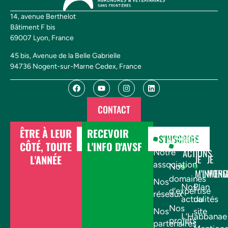
14, avenue Berthelot
Bâtiment F bis
69007 Lyon, France
45 bis, Avenue de la Belle Gabrielle
94736 Nogent-sur-Marne Cedex, France
CONTACT
ÊTRE À LEUR
RECEVOIR
DONNER
S'INSCRIRE
AVSF
NOS
CÔTÉ, TOUTE
L'INFO D'AVSF
ACTIONS
Notre
L'ANNÉE
JE
JE
association
Nos
M'INFOR
M'EN
domaines
Nos
Nos
Plan
d’expertise
réseaux
actualités
du
Nos
Nos
site
L’Habbanae
projets
partenaires