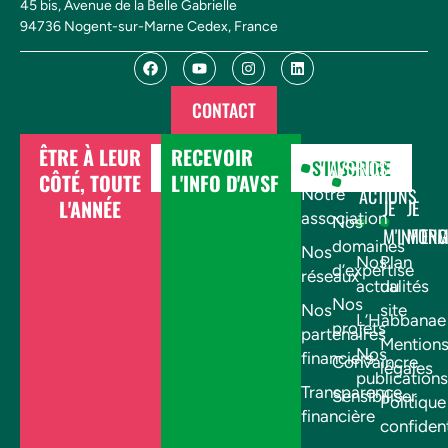
45 bis, Avenue de la Belle Gabrielle
94736 Nogent-sur-Marne Cedex, France
CONTACT
ÊTRE À LEUR
RECEVOIR
DONNER
S'INSCRIRE
AVSF
NOS
CÔTÉ, TOUTE
L'INFO D'AVSF
ACTIONS
Notre
L'ANNÉE
JE
JE
association
Nos
M'INFOR
M'EN
domaines
Nos
Nos
Plan
d’expertise
réseaux
actualités
du
Nos
Nos
site
L’Habbanae
projets
partenaires
Mention
Nos
financiers
Convaincre
légales
publications
Transparence
Sensibiliser
Politique
financière
confident