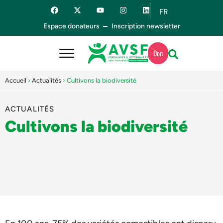
FR
ES
Espace donateurs
Inscription newsletter
Don
Accueil
›
Actualités
›
Cultivons la biodiversité
ACTUALITÉS
Cultivons la biodiversité