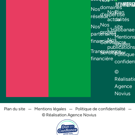
Nos
M'INFOR
M'EN
domaines
Nos
Nos
Plan
d’expertise
réseaux
actualités
du
Nos
Nos
site
L’Habbanae
projets
partenaires
Mention
Nos
financiers
Convaincre
légales
publications
Transparence
Sensibiliser
Politique
financière
confident
©
Réalisati
Agence
Novius
Plan du site
Mentions légales
Politique de confidentialité
© Réalisation Agence Novius