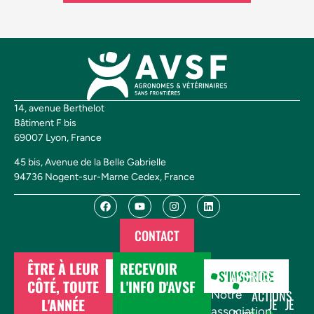
14, avenue Berthelot
Bâtiment F bis
69007 Lyon, France
45 bis, Avenue de la Belle Gabrielle
94736 Nogent-sur-Marne Cedex, France
CONTACT
ÊTRE À LEUR
RECEVOIR
DONNER
S'INSCRIRE
AVSF
NOS
CÔTÉ, TOUTE
L'INFO D'AVSF
ACTIONS
Notre
L'ANNÉE
JE
JE
association