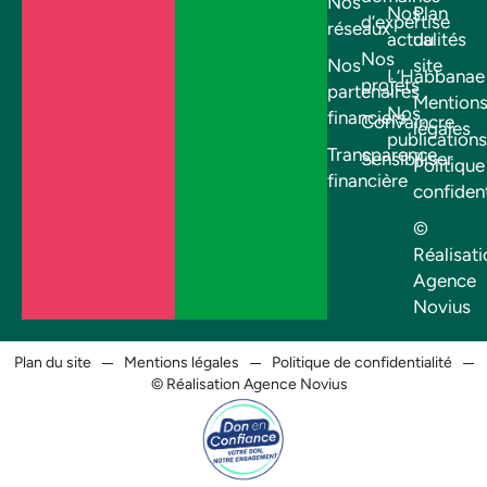
Nos
Nos
Plan
d’expertise
réseaux
actualités
du
Nos
Nos
site
L’Habbanae
projets
partenaires
Mention
Nos
financiers
Convaincre
légales
publications
Transparence
Sensibiliser
Politique
financière
confident
©
Réalisati
Agence
Novius
Plan du site
Mentions légales
Politique de confidentialité
© Réalisation Agence Novius