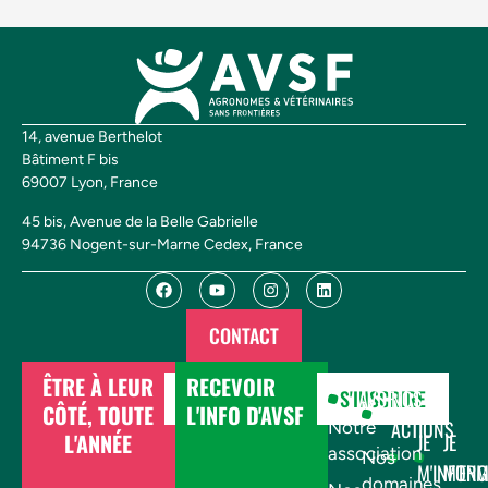
14, avenue Berthelot
Bâtiment F bis
69007 Lyon, France
45 bis, Avenue de la Belle Gabrielle
94736 Nogent-sur-Marne Cedex, France
CONTACT
ÊTRE À LEUR
RECEVOIR
DONNER
S'INSCRIRE
AVSF
NOS
CÔTÉ, TOUTE
L'INFO D'AVSF
ACTIONS
Notre
L'ANNÉE
JE
JE
association
Nos
M'INFOR
M'EN
domaines