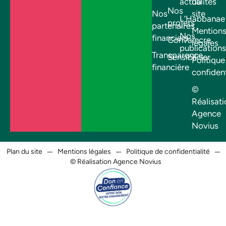
actualités
du
Nos
Nos
site
L’Habbanae
projets
partenaires
Mention
Nos
financiers
Convaincre
légales
publications
Transparence
Sensibiliser
Politique
financière
confident
©
Réalisati
Agence
Novius
Plan du site
Mentions légales
Politique de confidentialité
© Réalisation Agence Novius