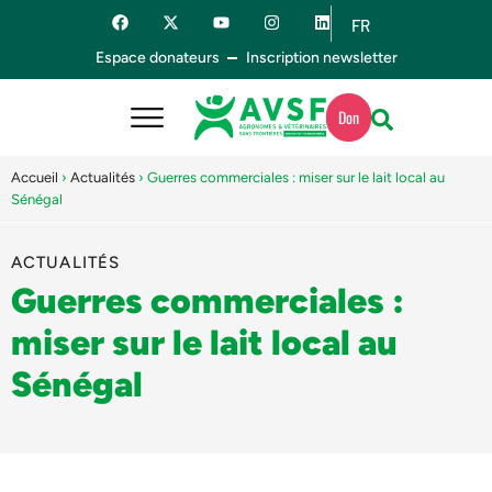
FR
ES
Espace donateurs
Inscription newsletter
Don
Accueil
›
Actualités
›
Guerres commerciales : miser sur le lait local au
Sénégal
ACTUALITÉS
Guerres commerciales :
miser sur le lait local au
Sénégal