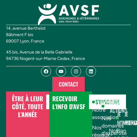
14, avenue Berthelot
Bâtiment F bis
69007 Lyon, France
45 bis, Avenue de la Belle Gabrielle
94736 Nogent-sur-Marne Cedex, France
CONTACT
ÊTRE À LEUR
RECEVOIR
DONNER
S'INSCRIRE
AVSF
NOS
CÔTÉ, TOUTE
L'INFO D'AVSF
ACTIONS
Notre
L'ANNÉE
JE
JE
association
Nos
M'INFOR
M'EN
domaines
Nos
Nos
Plan
d’expertise
réseaux