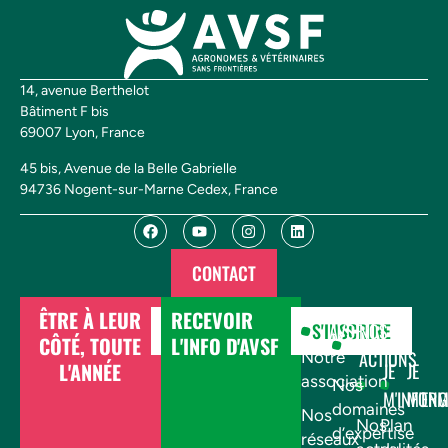
14, avenue Berthelot
Bâtiment F bis
69007 Lyon, France
45 bis, Avenue de la Belle Gabrielle
94736 Nogent-sur-Marne Cedex, France
CONTACT
ÊTRE À LEUR
RECEVOIR
DONNER
S'INSCRIRE
AVSF
NOS
CÔTÉ, TOUTE
L'INFO D'AVSF
ACTIONS
Notre
L'ANNÉE
JE
JE
association
Nos
M'INFOR
M'EN
domaines
Nos
Nos
Plan
d’expertise
réseaux