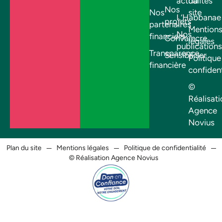
actualités
du
Nos
Nos
site
L’Habbanae
projets
partenaires
Mention
Nos
financiers
Convaincre
légales
publications
Transparence
Sensibiliser
Politique
financière
confident
©
Réalisati
Agence
Novius
Plan du site
Mentions légales
Politique de confidentialité
© Réalisation Agence Novius