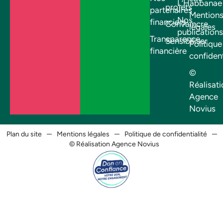
L’Habbanae
projets
partenaires
Mention
Nos
financiers
Convaincre
légales
publications
Transparence
Sensibiliser
Politique
financière
confident
©
Réalisati
Agence
Novius
Plan du site
Mentions légales
Politique de confidentialité
© Réalisation Agence Novius