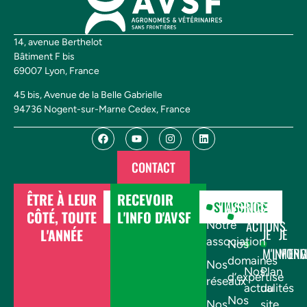
14, avenue Berthelot
Bâtiment F bis
69007 Lyon, France
45 bis, Avenue de la Belle Gabrielle
94736 Nogent-sur-Marne Cedex, France
CONTACT
ÊTRE À LEUR
RECEVOIR
DONNER
S'INSCRIRE
AVSF
NOS
CÔTÉ, TOUTE
L'INFO D'AVSF
ACTIONS
Notre
L'ANNÉE
JE
JE
association
Nos
M'INFOR
M'EN
domaines
Nos
Nos
Plan
d’expertise
réseaux
actualités
du
Nos
Nos
site