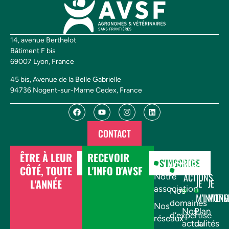
14, avenue Berthelot
Bâtiment F bis
69007 Lyon, France
45 bis, Avenue de la Belle Gabrielle
94736 Nogent-sur-Marne Cedex, France
CONTACT
ÊTRE À LEUR
RECEVOIR
DONNER
S'INSCRIRE
AVSF
NOS
CÔTÉ, TOUTE
L'INFO D'AVSF
ACTIONS
Notre
L'ANNÉE
JE
JE
association
Nos
M'INFOR
M'EN
domaines
Nos
Nos
Plan
d’expertise
réseaux
actualités
du