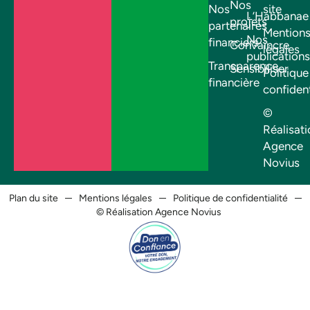
Nos
Nos
site
L’Habbanae
projets
partenaires
Mention
Nos
financiers
Convaincre
légales
publications
Transparence
Sensibiliser
Politique
financière
confident
©
Réalisati
Agence
Novius
Plan du site
Mentions légales
Politique de confidentialité
© Réalisation Agence Novius