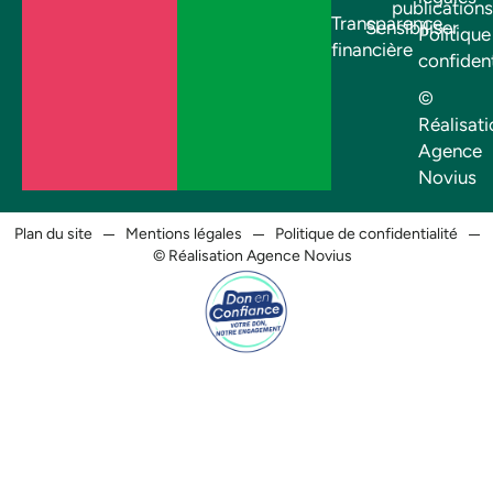
publications
Transparence
Sensibiliser
Politique
financière
confident
©
Réalisati
Agence
Novius
Plan du site
Mentions légales
Politique de confidentialité
© Réalisation Agence Novius