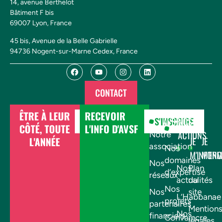
14, avenue Berthelot
Bâtiment F bis
69007 Lyon, France
45 bis, Avenue de la Belle Gabrielle
94736 Nogent-sur-Marne Cedex, France
CONTACT
ÊTRE À LEUR
RECEVOIR
DONNER
S'INSCRIRE
AVSF
NOS
CÔTÉ, TOUTE
L'INFO D'AVSF
ACTIONS
Notre
L'ANNÉE
JE
JE
association
Nos
M'INFOR
M'EN
domaines
Nos
Nos
Plan
d’expertise
réseaux
actualités
du
Nos
Nos
site
L’Habbanae
projets
partenaires
Mention
Nos
financiers
Convaincre
légales