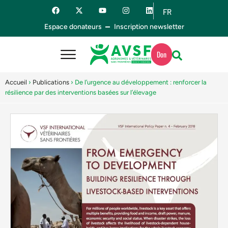
FR
ES
Espace donateurs
Inscription newsletter
Don
Accueil
›
Publications
›
De l’urgence au développement : renforcer la
résilience par des interventions basées sur l’élevage