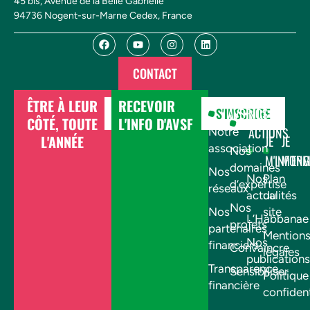
45 bis, Avenue de la Belle Gabrielle
94736 Nogent-sur-Marne Cedex, France
CONTACT
ÊTRE À LEUR
RECEVOIR
DONNER
S'INSCRIRE
AVSF
NOS
CÔTÉ, TOUTE
L'INFO D'AVSF
ACTIONS
Notre
L'ANNÉE
JE
JE
association
Nos
M'INFOR
M'EN
domaines
Nos
Nos
Plan
d’expertise
réseaux
actualités
du
Nos
Nos
site
L’Habbanae
projets
partenaires
Mention
Nos
financiers
Convaincre
légales
publications
Transparence
Sensibiliser
Politique
financière
confident