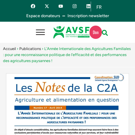
FR
ES
Espace donateurs
Inscription newsletter
Don
Accueil
›
Publications
›
L’Année Internationale des Agricultures Familiales
: pour une reconnaissance politique de l’efficacité et des performances
des agricultures paysannes !