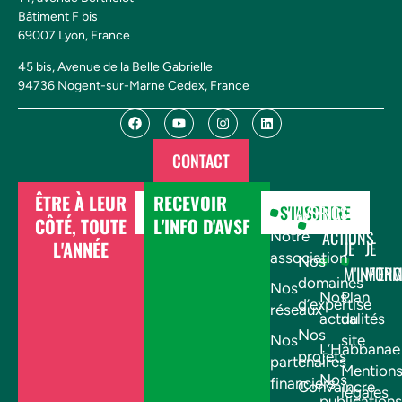
Bâtiment F bis
69007 Lyon, France
45 bis, Avenue de la Belle Gabrielle
94736 Nogent-sur-Marne Cedex, France
CONTACT
ÊTRE À LEUR
RECEVOIR
DONNER
S'INSCRIRE
AVSF
NOS
CÔTÉ, TOUTE
L'INFO D'AVSF
ACTIONS
Notre
L'ANNÉE
JE
JE
association
Nos
M'INFOR
M'EN
domaines
Nos
Nos
Plan
d’expertise
réseaux
actualités
du
Nos
Nos
site
L’Habbanae
projets
partenaires
Mention
Nos
financiers
Convaincre
légales
publications