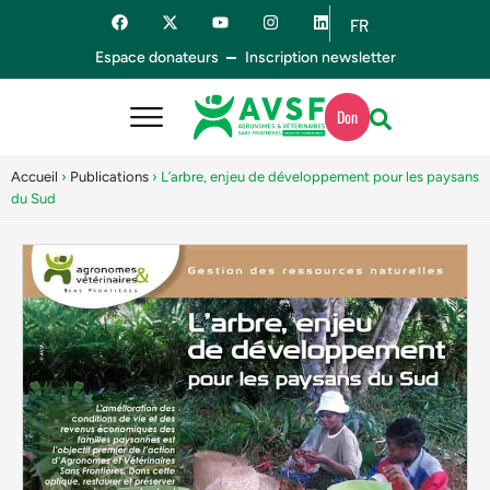
FR
ES
Espace donateurs
Inscription newsletter
Don
Accueil
›
Publications
›
L’arbre, enjeu de développement pour les paysans
du Sud