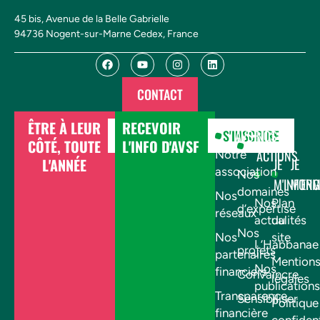
45 bis, Avenue de la Belle Gabrielle
94736 Nogent-sur-Marne Cedex, France
CONTACT
ÊTRE À LEUR
RECEVOIR
DONNER
S'INSCRIRE
AVSF
NOS
CÔTÉ, TOUTE
L'INFO D'AVSF
ACTIONS
Notre
L'ANNÉE
JE
JE
association
Nos
M'INFOR
M'EN
domaines
Nos
Nos
Plan
d’expertise
réseaux
actualités
du
Nos
Nos
site
L’Habbanae
projets
partenaires
Mention
Nos
financiers
Convaincre
légales
publications
Transparence
Sensibiliser
Politique
financière
confident