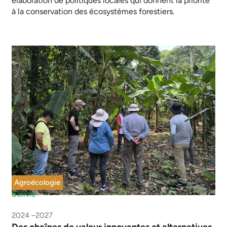
élaboration de politiques locales qui donnent la priorité
à la conservation des écosystèmes forestiers.
Agroécologie
Bolivie
2024 –2027
Des chaînes de valeur innovantes et alternatives