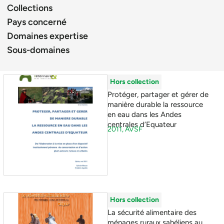
Collections
Pays concerné
Domaines expertise
Sous-domaines
Hors collection
Protéger, partager et gérer de
manière durable la ressource
en eau dans les Andes
centrales d’Equateur
2011,
AVSF
Hors collection
La sécurité alimentaire des
ménages ruraux sahéliens au