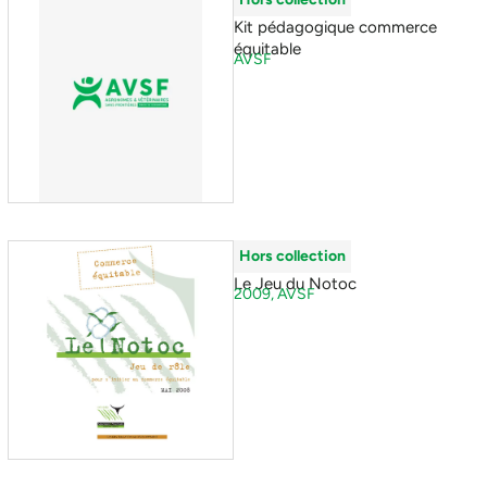
Kit pédagogique commerce
équitable
AVSF
Hors collection
Le Jeu du Notoc
2009,
AVSF