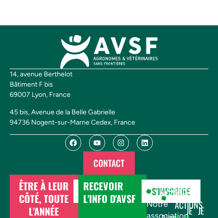
14, avenue Berthelot
Bâtiment F bis
69007 Lyon, France
45 bis, Avenue de la Belle Gabrielle
94736 Nogent-sur-Marne Cedex, France
CONTACT
ÊTRE À LEUR
RECEVOIR
DONNER
S'INSCRIRE
AVSF
NOS
CÔTÉ, TOUTE
L'INFO D'AVSF
ACTIONS
Notre
L'ANNÉE
JE
JE
association
Nos