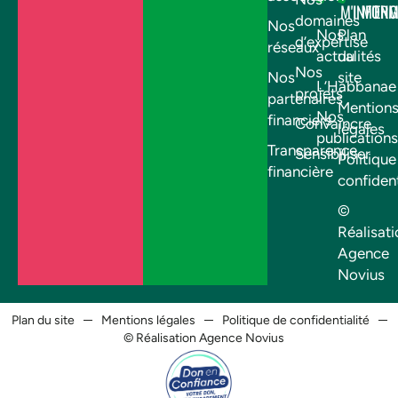
M'INFOR
M'EN
domaines
Nos
Nos
Plan
d’expertise
réseaux
actualités
du
Nos
Nos
site
L’Habbanae
projets
partenaires
Mention
Nos
financiers
Convaincre
légales
publications
Transparence
Sensibiliser
Politique
financière
confident
©
Réalisati
Agence
Novius
Plan du site
Mentions légales
Politique de confidentialité
© Réalisation Agence Novius