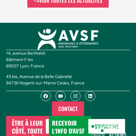
VOIR TOUTES LES ACTUALITÉS
14, avenue Berthelot
Bâtiment F bis
69007 Lyon, France
45 bis, Avenue de la Belle Gabrielle
94736 Nogent-sur-Marne Cedex, France
CONTACT
ÊTRE À LEUR
RECEVOIR
DONNER
S'INSCRIRE
AVSF
NOS
CÔTÉ, TOUTE
L'INFO D'AVSF
ACTIONS
Notre