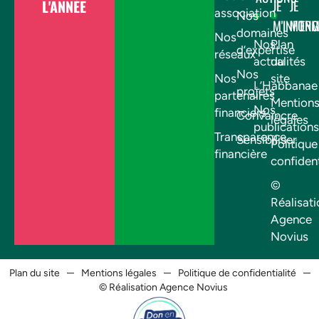
L'ANNÉE
JE
JE
association
Nos
M'INFOR
M'EN
domaines
Nos
Nos
Plan
d’expertise
réseaux
actualités
du
Nos
Nos
site
L’Habbanae
projets
partenaires
Mention
Nos
financiers
Convaincre
légales
publications
Transparence
Sensibiliser
Politique
financière
confident
©
Réalisati
Agence
Novius
Plan du site
Mentions légales
Politique de confidentialité
© Réalisation Agence Novius