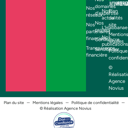
M'INFOR
M'EN
domaines
Nos
Nos
Plan
d’expertise
réseaux
actualités
du
Nos
Nos
site
L’Habbanae
projets
partenaires
Mention
Nos
financiers
Convaincre
légales
publications
Transparence
Sensibiliser
Politique
financière
confident
©
Réalisati
Agence
Novius
Plan du site
Mentions légales
Politique de confidentialité
© Réalisation Agence Novius