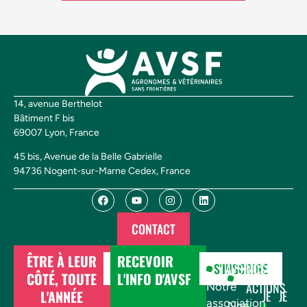
14, avenue Berthelot
Bâtiment F bis
69007 Lyon, France
45 bis, Avenue de la Belle Gabrielle
94736 Nogent-sur-Marne Cedex, France
CONTACT
ÊTRE À LEUR
RECEVOIR
DONNER
S'INSCRIRE
AVSF
NOS
CÔTÉ, TOUTE
L'INFO D'AVSF
ACTIONS
Notre
L'ANNÉE
JE
JE
association
Nos