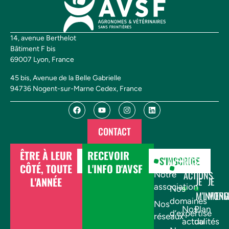
14, avenue Berthelot
Bâtiment F bis
69007 Lyon, France
45 bis, Avenue de la Belle Gabrielle
94736 Nogent-sur-Marne Cedex, France
CONTACT
ÊTRE À LEUR
RECEVOIR
DONNER
S'INSCRIRE
AVSF
NOS
CÔTÉ, TOUTE
L'INFO D'AVSF
ACTIONS
Notre
L'ANNÉE
JE
JE
association
Nos
M'INFOR
M'EN
domaines
Nos
Nos
Plan
d’expertise
réseaux
actualités
du