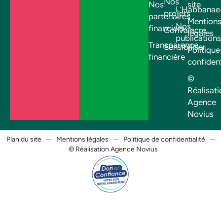
Nos
Nos
site
L’Habbanae
projets
partenaires
Mention
Nos
financiers
Convaincre
légales
publications
Transparence
Sensibiliser
Politique
financière
confident
©
Réalisati
Agence
Novius
Plan du site
Mentions légales
Politique de confidentialité
© Réalisation Agence Novius