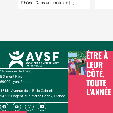
Rhône. Dans un contexte […]
ÊTRE À
LEUR
CÔTÉ,
14, avenue Berthelot
Bâtiment F bis
TOUTE
69007 Lyon, France
L'ANNÉE
45 bis, Avenue de la Belle Gabrielle
94736 Nogent-sur-Marne Cedex, France