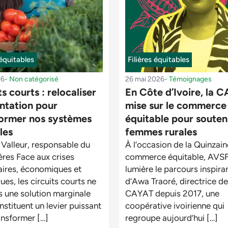
 équitables
Filières équitables
26
-
Non catégorisé
26 mai 2026
-
Témoignages
ts courts : relocaliser
En Côte d’Ivoire, la 
entation pour
mise sur le commerce
former nos systèmes
équitable pour souteni
les
femmes rurales
Valleur, responsable du
À l’occasion de la Quinzai
ières Face aux crises
commerce équitable, AVSF
aires, économiques et
lumière le parcours inspira
ues, les circuits courts ne
d’Awa Traoré, directrice de
s une solution marginale
CAYAT depuis 2017, une
stituent un levier puissant
coopérative ivoirienne qui
ansformer […]
regroupe aujourd’hui […]