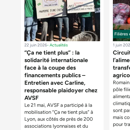
Filières
22 juin 2026
-
Actualités
1 juin 20
“Ça ne tient plus” : la
Circui
solidarité internationale
l’alim
face à la coupe des
trans
financements publics –
agrico
Entretien avec Carline,
Romain 
pôle fil
responsable plaidoyer chez
aliment
AVSF
climatiq
Le 21 mai, AVSF a participé à la
sont pa
mobilisation “Ça ne tient plus” à
mais con
Lyon, aux côtés de près de 200
pour tr
associations lyonnaises et du