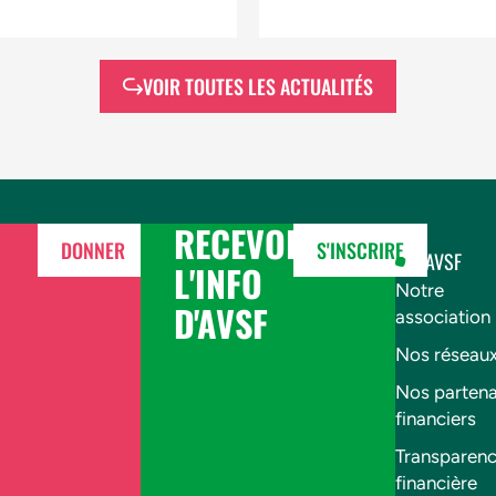
VOIR TOUTES LES ACTUALITÉS
RECEVOIR
DONNER
S'INSCRIRE
AVSF
L'INFO
Notre
D'AVSF
association
Nos réseau
Nos partena
financiers
Transparen
financière