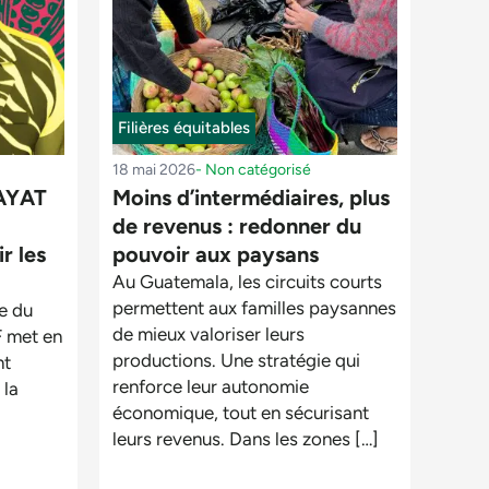
Filières équitables
18 mai 2026
-
Non catégorisé
CAYAT
Moins d’intermédiaires, plus
de revenus : redonner du
r les
pouvoir aux paysans
Au Guatemala, les circuits courts
permettent aux familles paysannes
ne du
de mieux valoriser leurs
 met en
productions. Une stratégie qui
nt
renforce leur autonomie
 la
économique, tout en sécurisant
leurs revenus. Dans les zones […]