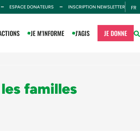
ESPACE DONATEURS
INSCRIPTION NEWSLETTER
FR
ES
ACTIONS
JE M'INFORME
J'AGIS
JE DONNE
les familles