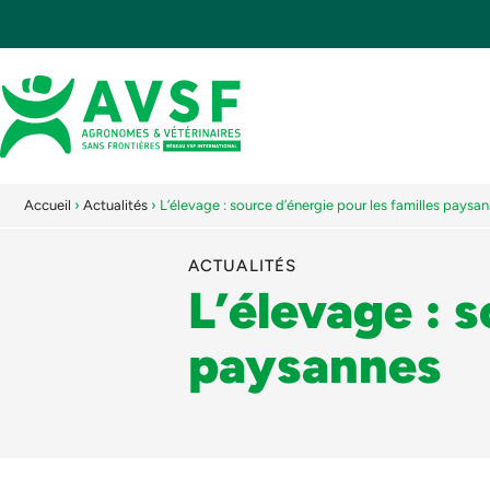
Accueil
›
Actualités
›
L’élevage : source d’énergie pour les familles paysa
ACTUALITÉS
L’élevage : s
paysannes