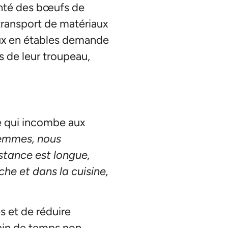
santé des bœufs de
 transport de matériaux
aux en étables demande
s de leur troupeau,
le qui incombe aux
femmes, nous
istance est longue,
he et dans la cuisine,
s et de réduire
gain de temps non